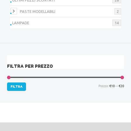
PASTE MODELLABILI
2
LAMPADE
14
FILTRA PER PREZZO
Prez
Prez
Prezzo:
€10
—
€20
FILTRA
Min
Max