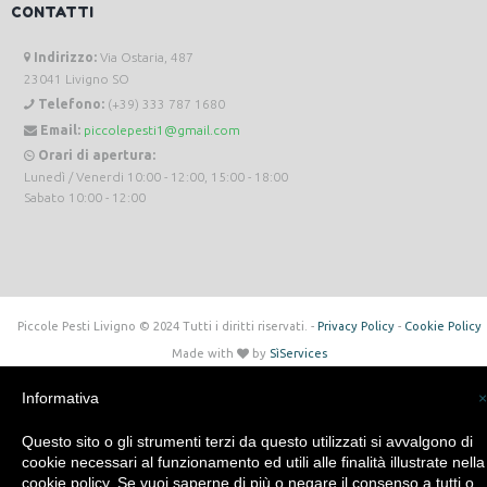
CONTATTI
Indirizzo:
Via Ostaria, 487
23041 Livigno SO
Telefono:
(+39) 333 787 1680
Email:
piccolepesti1@gmail.com
Orari di apertura:
Lunedì / Venerdi 10:00 - 12:00, 15:00 - 18:00
Sabato 10:00 - 12:00
Piccole Pesti Livigno © 2024 Tutti i diritti riservati. -
Privacy Policy
-
Cookie Policy
Made with
by
SìServices
Informativa
×
Questo sito o gli strumenti terzi da questo utilizzati si avvalgono di
cookie necessari al funzionamento ed utili alle finalità illustrate nella
cookie policy. Se vuoi saperne di più o negare il consenso a tutti o