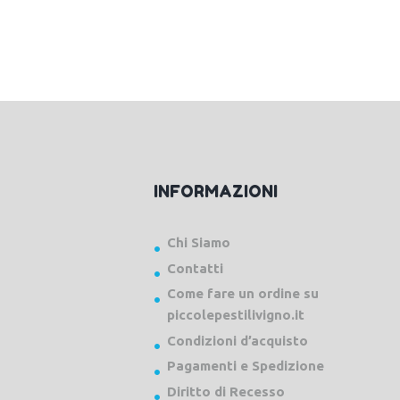
INFORMAZIONI
Chi Siamo
Contatti
Come fare un ordine su
piccolepestilivigno.it
Condizioni d’acquisto
Pagamenti e Spedizione
Diritto di Recesso