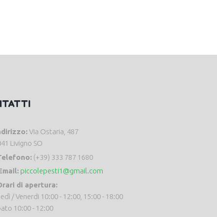
NTATTI
ndirizzo:
Via Ostaria, 487
41 Livigno SO
Telefono:
(+39) 333 787 1680
Email:
piccolepesti1@gmail.com
rari di apertura:
edì / Venerdi 10:00 - 12:00, 15:00 - 18:00
ato 10:00 - 12:00