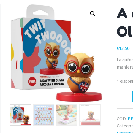
A 
Ol
€
13,50
La gufet
maniera 
1 disponi
A
day
with
Olivia
COD:
PP
quantit
Categor
Raccont