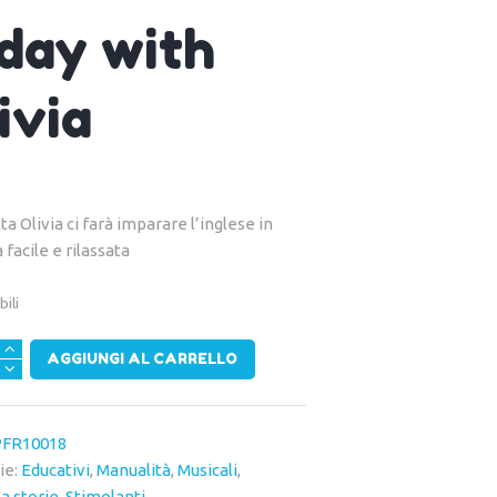
day with
ivia
ta Olivia ci farà imparare l’inglese in
facile e rilassata
bili
AGGIUNGI AL CARRELLO
FR10018
à
ie:
Educativi
,
Manualità
,
Musicali
,
a storie
,
Stimolanti