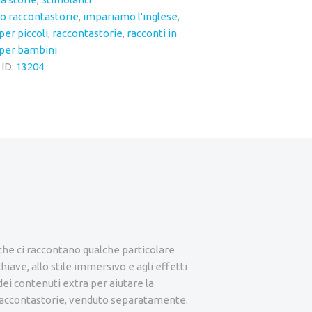
o raccontastorie
,
impariamo l'inglese
,
per piccoli
,
raccontastorie
,
racconti in
 per bambini
 ID:
13204
e che ci raccontano qualche particolare
chiave, allo stile immersivo e agli effetti
dei contenuti extra per aiutare la
Raccontastorie, venduto separatamente.