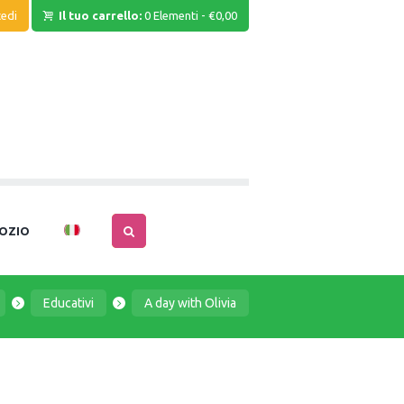
edi
Il tuo carrello:
0 Elementi
-
€0,00
OZIO
Educativi
A day with Olivia