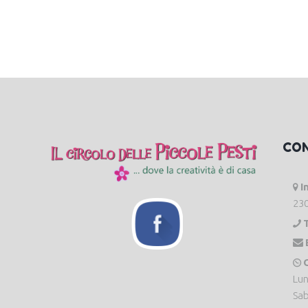
CO
I
230
O
Lun
Sab