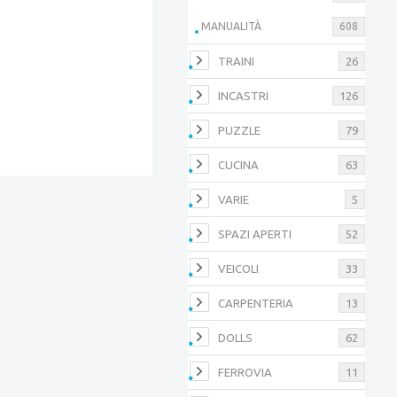
MANUALITÀ
608
TRAINI
26
INCASTRI
126
PUZZLE
79
CUCINA
63
VARIE
5
SPAZI APERTI
52
VEICOLI
33
CARPENTERIA
13
DOLLS
62
FERROVIA
11