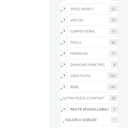
SPAZI APERTI
52
VEICOLI
33
CARPENTERIA
13
DOLLS
62
FERROVIA
11
DIAMOND PAINTING
8
CREATIVITÀ
154
BEBÈ
141
ULTIMI PEZZI SCONTATI
28
PASTE MODELLABILI
2
COLORI E DISEGNI
1