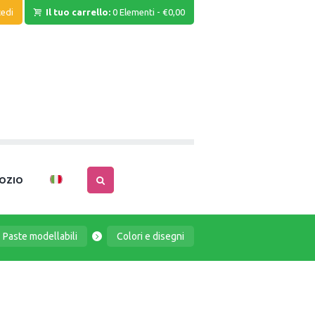
edi
Il tuo carrello:
0 Elementi
-
€0,00
OZIO
Paste modellabili
Colori e disegni