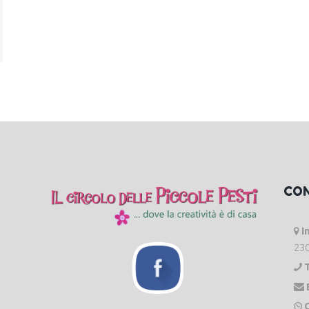
CO
I
230
O