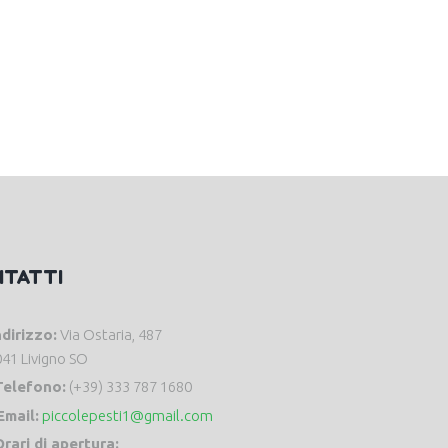
NTATTI
ndirizzo:
Via Ostaria, 487
41 Livigno SO
Telefono:
(+39) 333 787 1680
Email:
piccolepesti1@gmail.com
rari di apertura: