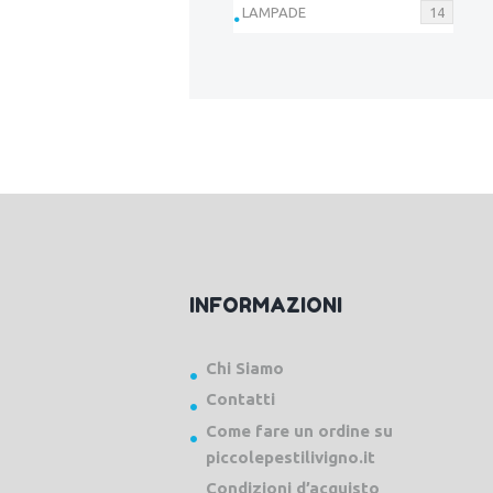
LAMPADE
14
INFORMAZIONI
Chi Siamo
Contatti
Come fare un ordine su
piccolepestilivigno.it
Condizioni d’acquisto