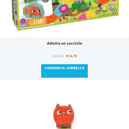
Adotta un cucciolo
Il
Il
€
21,00
€
14,70
prezzo
prezzo
originale
attuale
AGGIUNGI AL CARRELLO
era:
è:
€21,00.
€14,70.