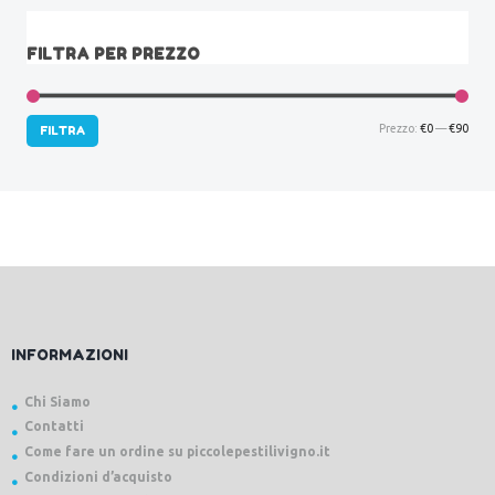
FILTRA PER PREZZO
Prez
Prez
Prezzo:
€0
—
€90
FILTRA
Min
Max
INFORMAZIONI
Chi Siamo
Contatti
Come fare un ordine su piccolepestilivigno.it
Condizioni d’acquisto