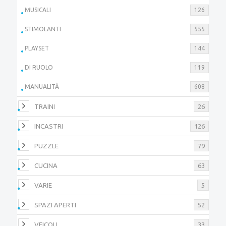
MUSICALI
126
STIMOLANTI
555
PLAYSET
144
DI RUOLO
119
MANUALITÀ
608
TRAINI
26
INCASTRI
126
PUZZLE
79
CUCINA
63
VARIE
5
SPAZI APERTI
52
VEICOLI
33