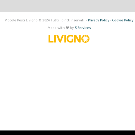
Piccole Pesti Livigno © 2024 Tutti i diritti riservati. -
Privacy Policy
-
Cookie Policy
Made with
by
SìServices