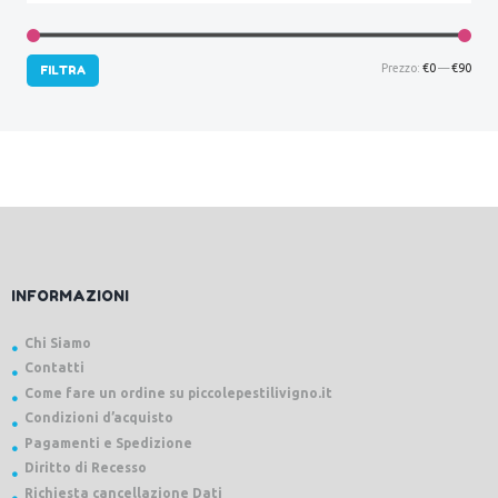
Prez
Prez
Prezzo:
€0
—
€90
FILTRA
Min
Max
INFORMAZIONI
Chi Siamo
Contatti
Come fare un ordine su piccolepestilivigno.it
Condizioni d’acquisto
Pagamenti e Spedizione
Diritto di Recesso
Richiesta cancellazione Dati