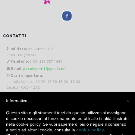
CONTATTI
Indirizzo:
Via Ostaria, 487
23041 Livigno SO
Telefono:
(+39) 333 787 1680
Email:
piccolepesti1@gmail.com
Orari di apertura:
Lunedì / Venerdi 10:00 - 12:00, 15:00 - 18:00
Sabato 10:00 - 12:00
Informativa
×
Questo sito o gli strumenti terzi da questo utilizzati si avvalgono
di cookie necessari al funzionamento ed utili alle finalità illustrate
Piccole Pesti Livigno © 2024 Tutti i diritti riservati. -
Privacy Policy
-
Cookie Policy
nella cookie policy. Se vuoi saperne di più o negare il consenso
a tutti o ad alcuni cookie, consulta la
cookie policy
.
Made with
by
SìServices