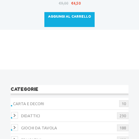
Il
Il
€
9,00
€
4,50
prezzo
prezzo
originale
attuale
AGGIUNGI AL CARRELLO
era:
è:
€9,00.
€4,50.
CATEGORIE
CARTA E DECORI
10
DIDATTICI
230
GIOCHI DA TAVOLA
188