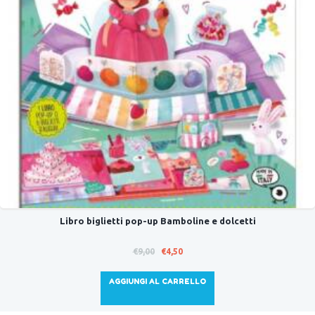
Libro biglietti pop-up Bamboline e dolcetti
Il
Il
€
9,00
€
4,50
prezzo
prezzo
originale
attuale
AGGIUNGI AL CARRELLO
era:
è:
€9,00.
€4,50.