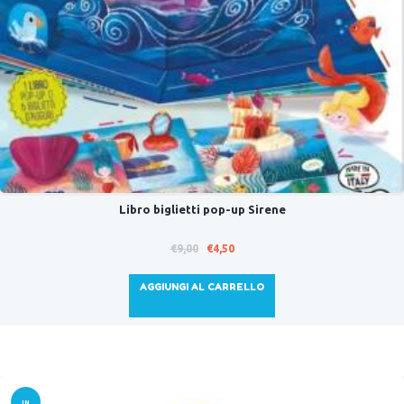
Libro biglietti pop-up Sirene
Il
Il
€
9,00
€
4,50
prezzo
prezzo
originale
attuale
AGGIUNGI AL CARRELLO
era:
è:
€9,00.
€4,50.
IN