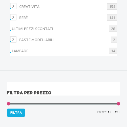
CREATIVITÀ
154
BEBÈ
141
ULTIMI PEZZI SCONTATI
28
PASTE MODELLABILI
2
LAMPADE
14
FILTRA PER PREZZO
Prez
Prez
Prezzo:
€0
—
€10
FILTRA
Min
Max