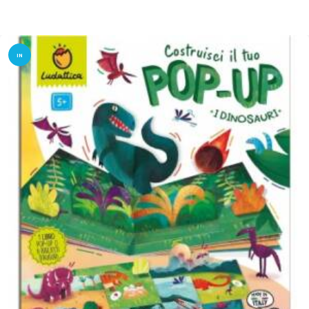
IN
OFFER
TA!