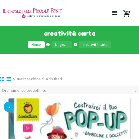
creatività carta
Home
Negozio
creatività carta
Visualizzazione di 4 risultati
IN
OFFER
TA!