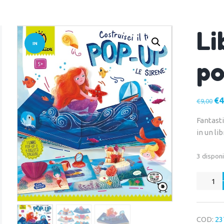
Li
IN
po
OFFERT
A!
Il
€
4
€
9,00
pr
Fantasti
ori
in un lib
era
€9,
3 disponi
Libro
biglietti
pop-
up
COD:
23