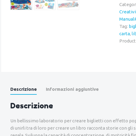
Sirene
Categor
quantit
Creativi
Manuali
Tag:
big
carta
,
li
Product
Descrizione
Informazioni aggiuntive
Descrizione
Un bellissimo laboratorio per creare biglietti con effetto po
di unirli tra di loro per creare un libro racconta storie con gl
regala. Sviluppa la capacità di concentrazione, di motricità fin