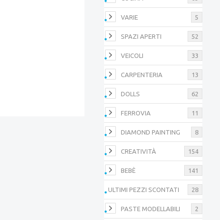
VARIE
5
SPAZI APERTI
52
VEICOLI
33
CARPENTERIA
13
DOLLS
62
FERROVIA
11
DIAMOND PAINTING
8
CREATIVITÀ
154
BEBÈ
141
ULTIMI PEZZI SCONTATI
28
PASTE MODELLABILI
2