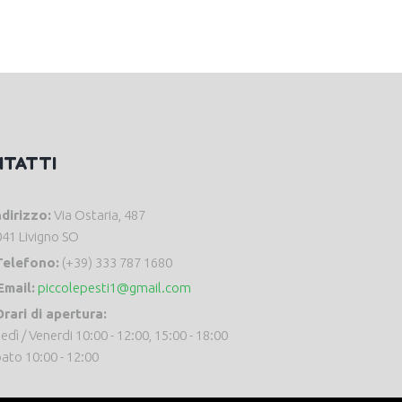
NTATTI
ndirizzo:
Via Ostaria, 487
41 Livigno SO
Telefono:
(+39) 333 787 1680
Email:
piccolepesti1@gmail.com
rari di apertura:
edì / Venerdi 10:00 - 12:00, 15:00 - 18:00
ato 10:00 - 12:00