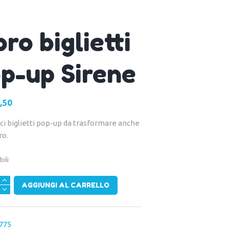
bro biglietti
p-up Sirene
,50
Il
ezzo
prezzo
ci biglietti pop-up da trasformare anche
ginale
attuale
ro.
:
è:
00.
€4,50.
bili
AGGIUNGI AL CARRELLO
775