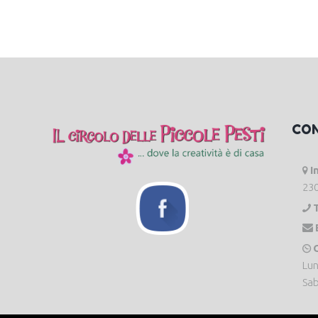
CO
I
230
O
Lun
Sab