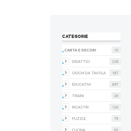
CATEGORIE
CARTA E DECORI
10
DIDATTICI
228
GIOCHI DA TAVOLA
187
EDUCATIVI
697
TRAINI
26
INCASTRI
126
PUZZLE
79
CUCINA
63