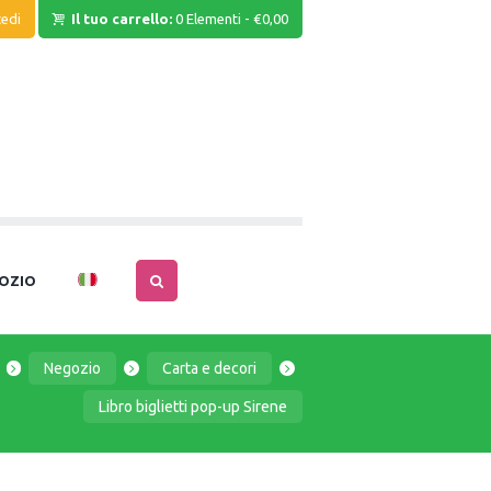
edi
Il tuo carrello:
0 Elementi
-
€0,00
OZIO
Negozio
Carta e decori
Libro biglietti pop-up Sirene