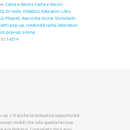
ie:
Carta e decori
,
Carta e decori
,
à
tà
,
Di ruolo
,
Didattici
,
Educativi
,
Libri
,
tà
,
Playset
,
Racconta storie
,
Stimolanti
lietti pop-up
,
creatività carta
,
laboratori
bro pop-up
,
sirena
 ID:
14214
p-up. C’è anche la fantastica opportunità
i scenari mobili che solo questa tecnica
e e la fantasia. Consigliato dai 5 anni