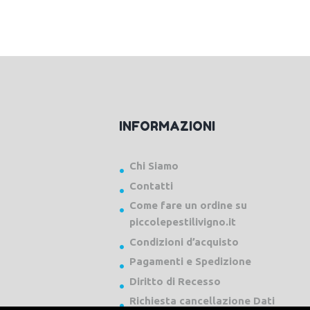
INFORMAZIONI
Chi Siamo
Contatti
Come fare un ordine su
piccolepestilivigno.it
Condizioni d’acquisto
Pagamenti e Spedizione
Diritto di Recesso
Richiesta cancellazione Dati