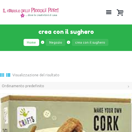
crea con il sughero
Home
Negozio
crea con il sughero
Visualizzazione del risultato