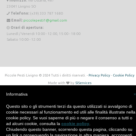
Indirizzo:
Via Ostaria, 487
23041 Livigno SO
Telefono:
(+39) 333 787 1680
Email:
piccolepesti1@gmail.com
Orari di apertura:
Lunedì / Venerdi 10:00 - 12:00, 15:00 - 18:00
Sabato 10:00 - 12:00
Piccole Pesti Livigno © 2024 Tutti i diritti riservati. -
Privacy Policy
-
Cookie Policy
Made with
by
SìServices
Informativa
×
Questo sito o gli strumenti terzi da questo utilizzati si avvalgono di
cookie necessari al funzionamento ed utili alle finalità illustrate nella
cookie policy. Se vuoi saperne di più o negare il consenso a tutti o
ad alcuni cookie, consulta la
cookie policy
.
Chiudendo questo banner, scorrendo questa pagina, cliccando su
un link o proseguendo la navigazione in altra maniera, acconsenti