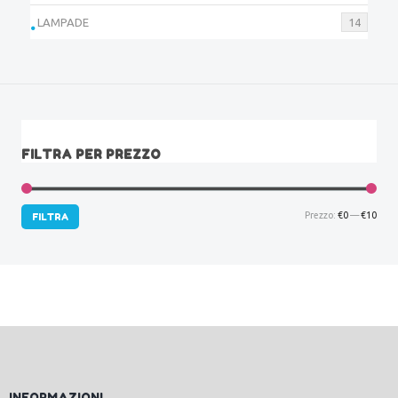
LAMPADE
14
FILTRA PER PREZZO
Prez
Prez
Prezzo:
€0
—
€10
FILTRA
Min
Max
INFORMAZIONI