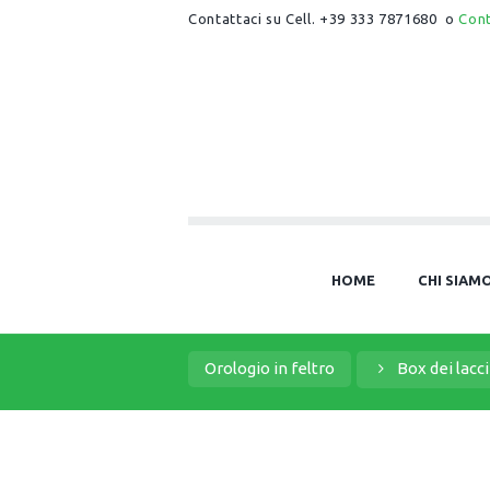
Contattaci su Cell. +39 333 7871680 o
Con
HOME
CHI SIAM
Orologio in feltro
Box dei lacc