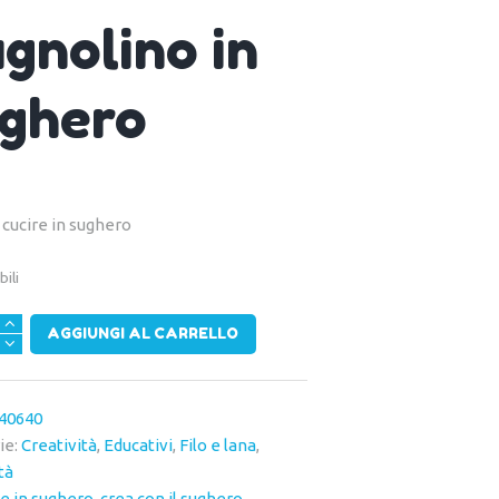
gnolino in
ghero
 cucire in sughero
bili
no
AGGIUNGI AL CARRELLO
à
40640
ie:
Creatività
,
Educativi
,
Filo e lana
,
tà
e in sughero
,
crea con il sughero