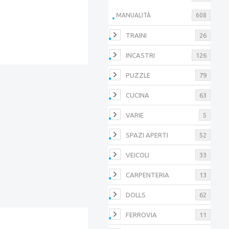
MANUALITÀ
608
TRAINI
26
INCASTRI
126
PUZZLE
79
CUCINA
63
VARIE
5
SPAZI APERTI
52
VEICOLI
33
CARPENTERIA
13
DOLLS
62
FERROVIA
11