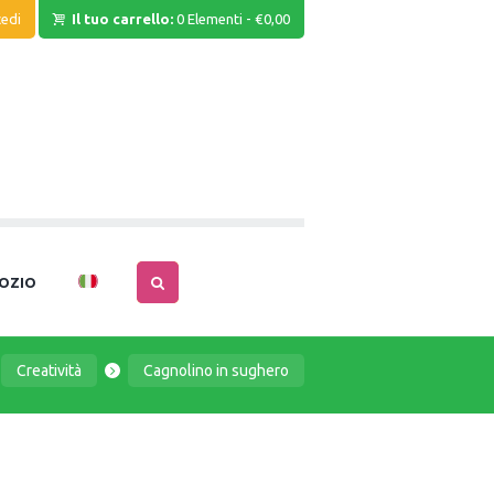
edi
Il tuo carrello:
0 Elementi
-
€0,00
OZIO
Creatività
Cagnolino in sughero