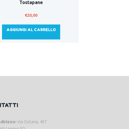
Tostapane
€
20,00
AGGIUNGI AL CARRELLO
NTATTI
ndirizzo:
Via Ostaria, 487
41 Livigno SO