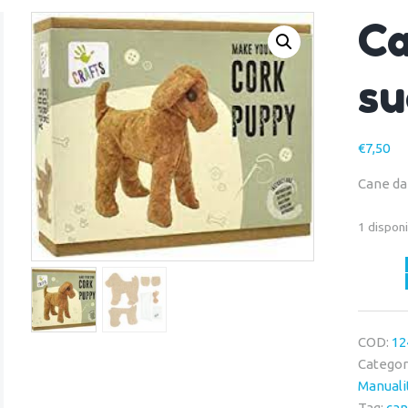
Ca
su
€
7,50
Cane da
1 disponi
Cagnoli
in
sughero
quantit
COD:
12
Categor
Manuali
Tag:
can