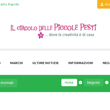
tatto Rapido
Acc
O
MARCHI
ULTIME NOTIZIE
INFORMAZIONI
NEG
Home
Negozio
i Animali