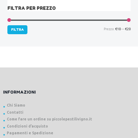
FILTRA PER PREZZO
Prez
Prez
Prezzo:
€10
—
€20
FILTRA
Min
Max
INFORMAZIONI
Chi Siamo
Contatti
Come fare un ordine su piccolepestilivigno.it
Condizioni d’acquisto
Pagamenti e Spedizione