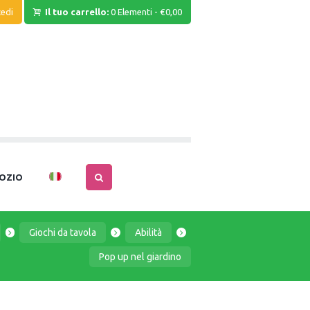
edi
Il tuo carrello:
0 Elementi
-
€0,00
OZIO
Giochi da tavola
Abilità
Pop up nel giardino