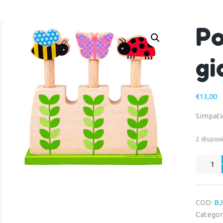
Po
gi
€
13,00
Simpatic
2 disponi
Pop
up
nel
giardino
COD:
BJ
quantit
Categor