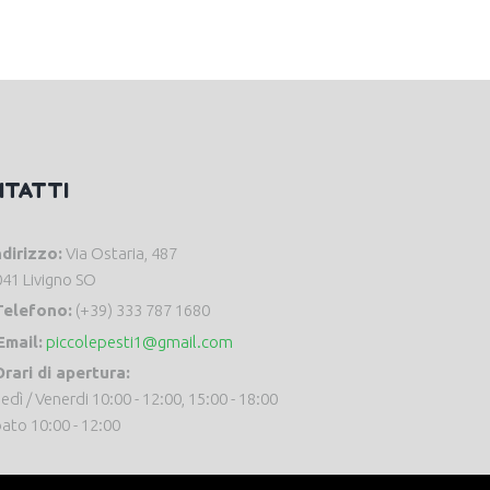
NTATTI
ndirizzo:
Via Ostaria, 487
41 Livigno SO
Telefono:
(+39) 333 787 1680
Email:
piccolepesti1@gmail.com
rari di apertura:
edì / Venerdi 10:00 - 12:00, 15:00 - 18:00
ato 10:00 - 12:00