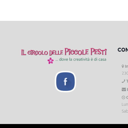
CO
I
230
O
Lun
Sab