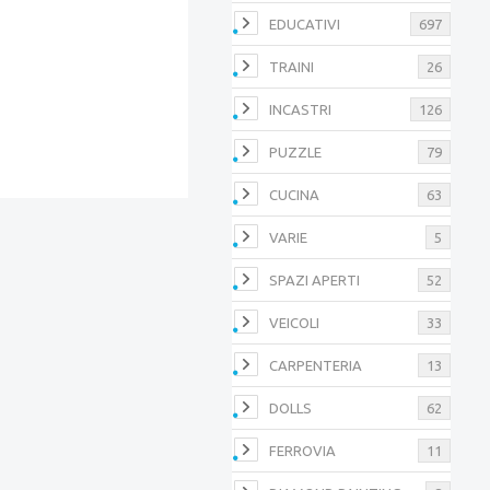
EDUCATIVI
697
TRAINI
26
INCASTRI
126
PUZZLE
79
CUCINA
63
VARIE
5
SPAZI APERTI
52
VEICOLI
33
CARPENTERIA
13
DOLLS
62
FERROVIA
11