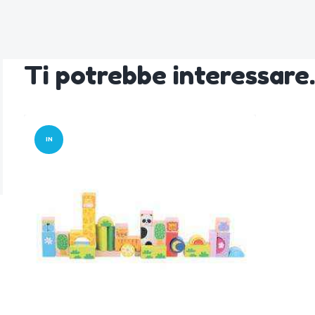
Ti potrebbe interessar
IN
OFFERT
A!