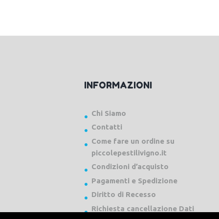
INFORMAZIONI
Chi Siamo
Contatti
Come fare un ordine su
piccolepestilivigno.it
Condizioni d’acquisto
Pagamenti e Spedizione
Diritto di Recesso
Richiesta cancellazione Dati