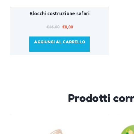
Blocchi costruzione safari
Il
Il
€
16,00
€
8,00
prezzo
prezzo
originale
attuale
AGGIUNGI AL CARRELLO
era:
è:
€16,00.
€8,00.
Prodotti corr