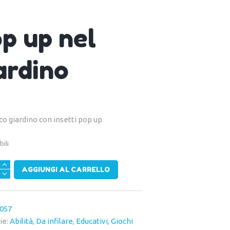
p up nel
ardino
o giardino con insetti pop up
bili
AGGIUNGI AL CARRELLO
057
à
ie:
Abilità
,
Da infilare
,
Educativi
,
Giochi