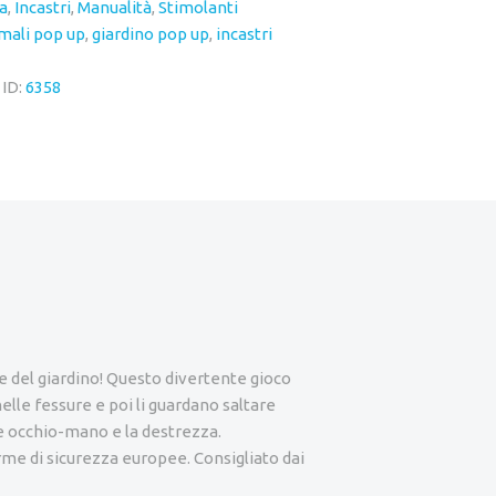
a
,
Incastri
,
Manualità
,
Stimolanti
mali pop up
,
giardino pop up
,
incastri
 ID:
6358
te del giardino! Questo divertente gioco
elle fessure e poi li guardano saltare
e occhio-mano e la destrezza.
me di sicurezza europee. Consigliato dai