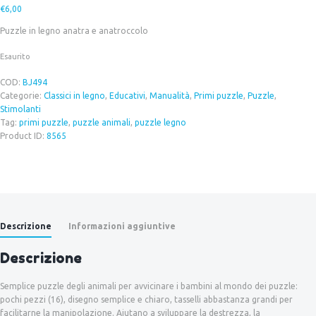
€
6,00
Puzzle in legno anatra e anatroccolo
Esaurito
COD:
BJ494
Categorie:
Classici in legno
,
Educativi
,
Manualità
,
Primi puzzle
,
Puzzle
,
Stimolanti
Tag:
primi puzzle
,
puzzle animali
,
puzzle legno
Product ID:
8565
Descrizione
Informazioni aggiuntive
Descrizione
Semplice puzzle degli animali per avvicinare i bambini al mondo dei puzzle:
pochi pezzi (16), disegno semplice e chiaro, tasselli abbastanza grandi per
facilitarne la manipolazione. Aiutano a sviluppare la destrezza, la