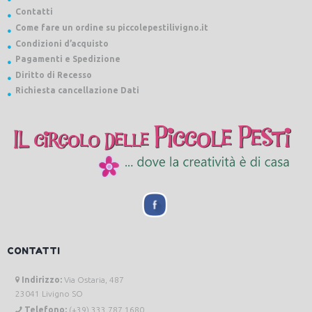
Contatti
Come fare un ordine su piccolepestilivigno.it
Condizioni d’acquisto
Pagamenti e Spedizione
Diritto di Recesso
Richiesta cancellazione Dati
CONTATTI
Indirizzo:
Via Ostaria, 487
23041 Livigno SO
Telefono:
(+39) 333 787 1680