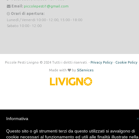
Email:
piccolepesti1@gmail.com
Orari di apertura:
Lunedì / Venerdi 10:00 - 12:00, 15:00 - 18:00
Sabato 10:00 - 12:00
Piccole Pesti Livigno © 2024 Tutti i diritti riservati. -
Privacy Policy
-
Cookie Policy
Made with
by
SìServices
Informativa
×
Questo sito o gli strumenti terzi da questo utilizzati si avvalgono di
cookie necessari al funzionamento ed utili alle finalità illustrate nella