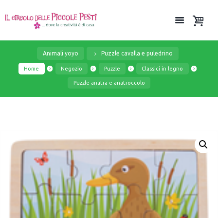
Animali yoyo
Puzzle cavalla e puledrino
Home
Negozio
Puzzle
Classici in legno
Puzzle anatra e anatroccolo