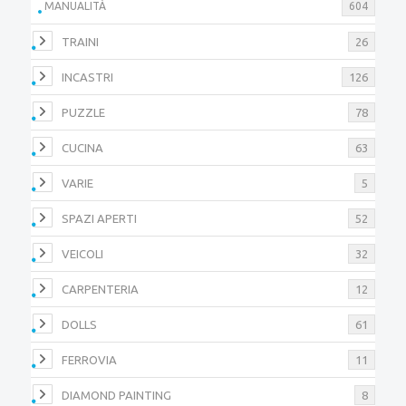
MANUALITÀ
604
TRAINI
26
INCASTRI
126
PUZZLE
78
CUCINA
63
VARIE
5
SPAZI APERTI
52
VEICOLI
32
CARPENTERIA
12
DOLLS
61
FERROVIA
11
DIAMOND PAINTING
8