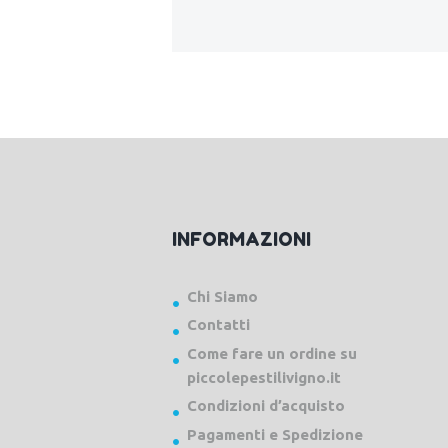
INFORMAZIONI
Chi Siamo
Contatti
Come fare un ordine su
piccolepestilivigno.it
Condizioni d’acquisto
Pagamenti e Spedizione