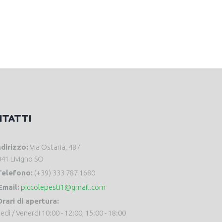
NTATTI
ndirizzo:
Via Ostaria, 487
41 Livigno SO
Telefono:
(+39) 333 787 1680
Email:
piccolepesti1@gmail.com
rari di apertura:
edì / Venerdi 10:00 - 12:00, 15:00 - 18:00