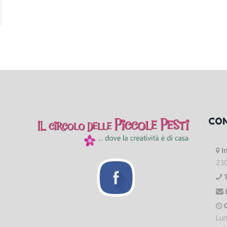
CO
I
230
O
Lun