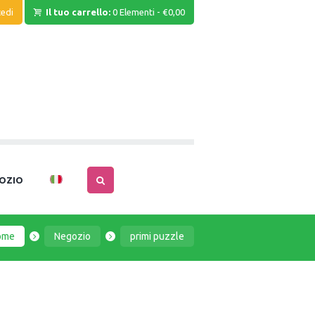
edi
Il tuo carrello:
0 Elementi
-
€0,00
OZIO
ome
Negozio
primi puzzle