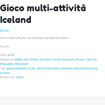
Gioco multi-attività
Iceland
€
36,00
Gioco multi-attività con diverse proposte stimolanti
Esaurito
COD:
8524
Categorie:
Abilità
,
Da infilare
,
Educativi
,
Giochi da tavola
,
Incastri
,
labirinti
,
Manualità
,
Stimolanti
Tag:
apprendimento facile
,
attività stimolanti
,
pannelli multiattività
,
prime
nozioni
Product ID:
10941