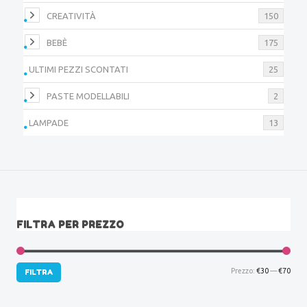
CREATIVITÀ
150
BEBÈ
175
ULTIMI PEZZI SCONTATI
25
PASTE MODELLABILI
2
LAMPADE
13
FILTRA PER PREZZO
Prez
Prez
Prezzo:
€30
—
€70
FILTRA
Min
Max