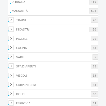
DI RUOLO
119
MANUALITÀ
608
TRAINI
26
INCASTRI
126
PUZZLE
79
CUCINA
63
VARIE
5
SPAZI APERTI
52
VEICOLI
33
CARPENTERIA
13
DOLLS
62
FERROVIA
11