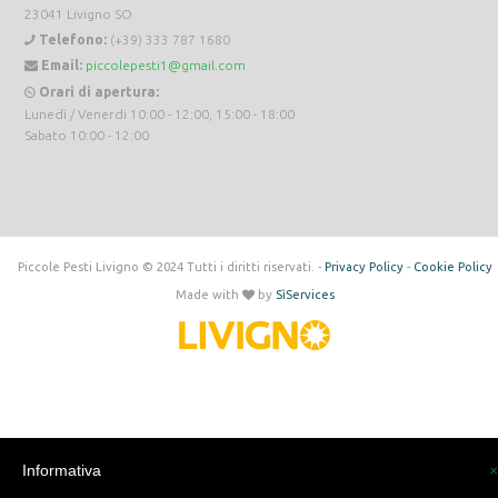
23041 Livigno SO
Telefono:
(+39) 333 787 1680
Email:
piccolepesti1@gmail.com
Orari di apertura:
Lunedì / Venerdi 10:00 - 12:00, 15:00 - 18:00
Sabato 10:00 - 12:00
Piccole Pesti Livigno © 2024 Tutti i diritti riservati. -
Privacy Policy
-
Cookie Policy
Made with
by
SìServices
Informativa
×