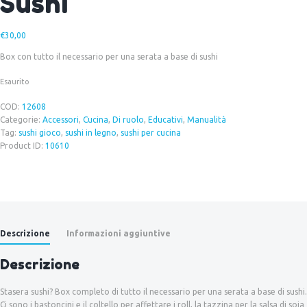
Sushi
€
30,00
Box con tutto il necessario per una serata a base di sushi
Esaurito
COD:
12608
Categorie:
Accessori
,
Cucina
,
Di ruolo
,
Educativi
,
Manualità
Tag:
sushi gioco
,
sushi in legno
,
sushi per cucina
Product ID:
10610
Descrizione
Informazioni aggiuntive
Descrizione
Stasera sushi? Box completo di tutto il necessario per una serata a base di sushi.
Ci sono i bastoncini e il coltello per affettare i roll, la tazzina per la salsa di soia