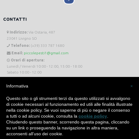
CONTATTI
Indirizzo:
Via Ostaria, 487
23041 Livigno SO
Telefono:
(+39) 333 787 1680
Email:
piccolepesti1@gmail.com
Orari di apertura:
Lunedì / Venerdi 10:00 - 12:00, 15:00 - 18:00
Sabato 10:00 - 12:00
Informativa
×
Questo sito o gli strumenti terzi da questo utilizzati si avvalgono
di cookie necessari al funzionamento ed utili alle finalità illustrate
Piccole Pesti Livigno © 2024 Tutti i diritti riservati. -
Privacy Policy
-
Cookie Policy
nella cookie policy. Se vuoi saperne di più o negare il consenso
a tutti o ad alcuni cookie, consulta la
cookie policy
.
Made with
by
SìServices
Chiudendo questo banner, scorrendo questa pagina, cliccando
su un link o proseguendo la navigazione in altra maniera,
acconsenti all’uso dei cookie.