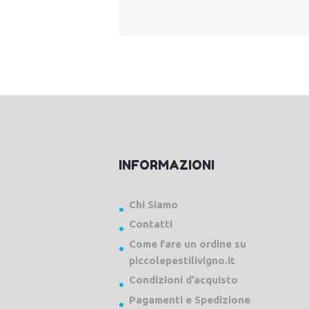
INFORMAZIONI
Chi Siamo
Contatti
Come fare un ordine su
piccolepestilivigno.it
Condizioni d’acquisto
Pagamenti e Spedizione