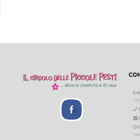
CO
I
230
O
Lun