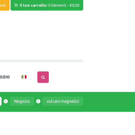
edi
Il tuo carrello:
0 Elementi
-
€0,00
OZIO
Negozio
vulcani magnetici