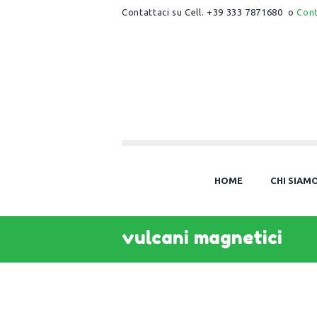
Contattaci su Cell. +39 333 7871680 o
Con
HOME
CHI SIAM
vulcani magnetici