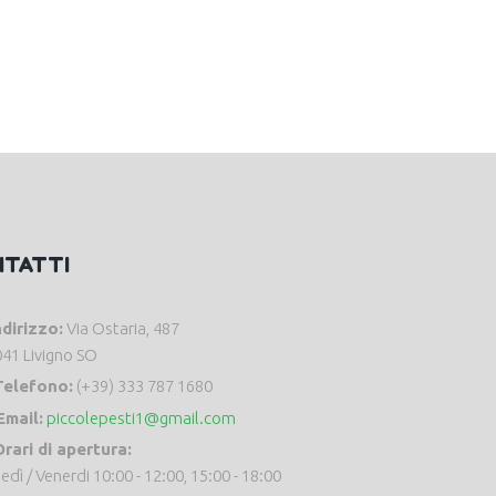
NTATTI
ndirizzo:
Via Ostaria, 487
41 Livigno SO
Telefono:
(+39) 333 787 1680
Email:
piccolepesti1@gmail.com
rari di apertura:
edì / Venerdi 10:00 - 12:00, 15:00 - 18:00