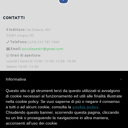
CONTATTI
Indirizzo:
Via Ostaria, 487
23041 Livigno SO
Telefono:
(+39) 333 787 1680
Email:
piccolepesti1@gmail.com
Orari di apertura:
Lunedì / Venerdi 10:00 - 12:00, 15:00 - 18:00
Sabato 10:00 - 12:00
Informativa
×
Questo sito o gli strumenti terzi da questo utilizzati si avvalgono
di cookie necessari al funzionamento ed utili alle finalità illustrate
Piccole Pesti Livigno © 2024 Tutti i diritti riservati. -
Privacy Policy
-
Cookie Policy
nella cookie policy. Se vuoi saperne di più o negare il consenso
a tutti o ad alcuni cookie, consulta la
cookie policy
.
Made with
by
SìServices
Chiudendo questo banner, scorrendo questa pagina, cliccando
su un link o proseguendo la navigazione in altra maniera,
acconsenti all’uso dei cookie.