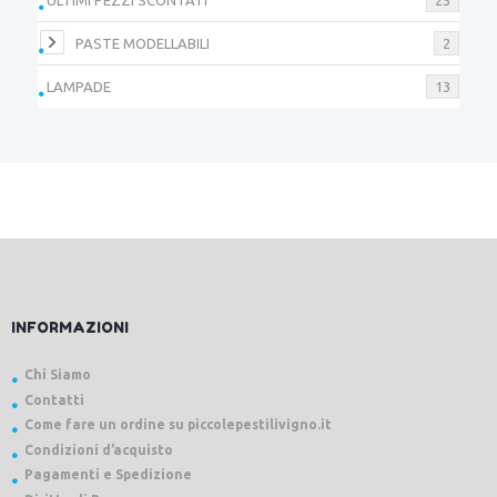
PASTE MODELLABILI
2
LAMPADE
13
INFORMAZIONI
Chi Siamo
Contatti
Come fare un ordine su piccolepestilivigno.it
Condizioni d’acquisto
Pagamenti e Spedizione