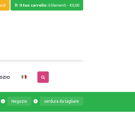
edi
Il tuo carrello:
0 Elementi
-
€0,00
OZIO
Negozio
verdura da tagliare