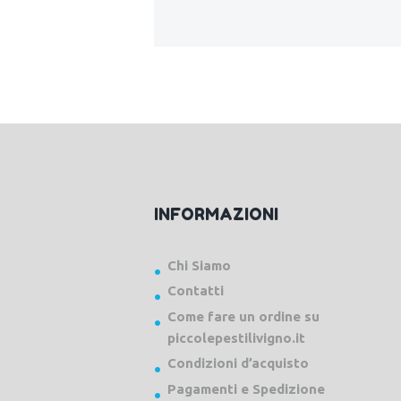
INFORMAZIONI
Chi Siamo
Contatti
Come fare un ordine su
piccolepestilivigno.it
Condizioni d’acquisto
Pagamenti e Spedizione