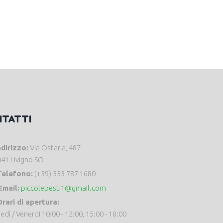
NTATTI
ndirizzo:
Via Ostaria, 487
41 Livigno SO
Telefono:
(+39) 333 787 1680
Email:
piccolepesti1@gmail.com
rari di apertura:
edì / Venerdi 10:00 - 12:00, 15:00 - 18:00