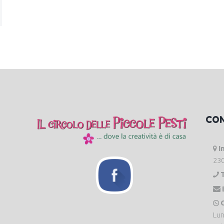
CO
I
230
O
Lun