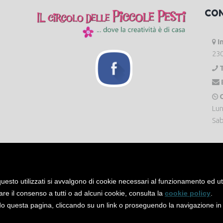
CO
I
230
O
Lun
Sab
uesto utilizzati si avvalgono di cookie necessari al funzionamento ed utili 
are il consenso a tutti o ad alcuni cookie, consulta la
cookie policy
.
 questa pagina, cliccando su un link o proseguendo la navigazione in a
servati. -
Privacy Policy
-
Cookie Policy