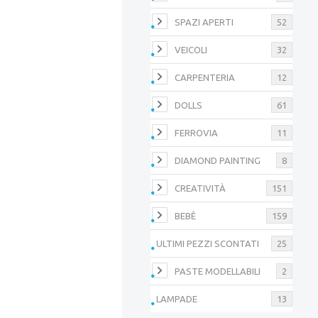
SPAZI APERTI
52
VEICOLI
32
CARPENTERIA
12
DOLLS
61
FERROVIA
11
DIAMOND PAINTING
8
CREATIVITÀ
151
BEBÈ
159
ULTIMI PEZZI SCONTATI
25
PASTE MODELLABILI
2
LAMPADE
13