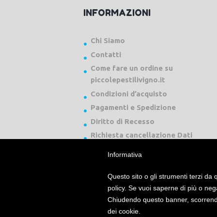
INFORMAZIONI
Chi Siamo
Contatti
Come fare un ordine su
piccolepestilivigno.it
Condizioni d’acquisto
Pagamenti e Spedizione
Diritto di Recesso
Richiesta cancellazione Dati
Informativa
Questo sito o gli strumenti terzi da q
policy. Se vuoi saperne di più o neg
Chiudendo questo banner, scorrendo
Piccole Pesti Livigno © 2024 Tutti i diritti ri
dei cookie.