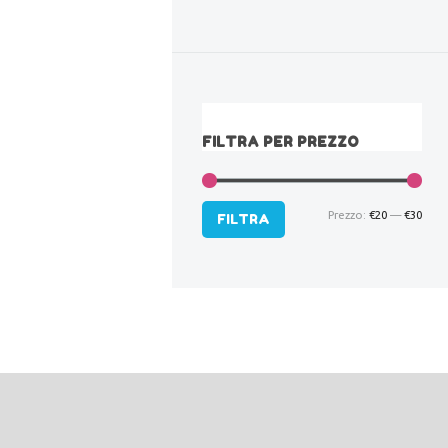
FILTRA PER PREZZO
Prezzo:
€20
—
€30
Pre
Pre
FILTRA
Min
Max