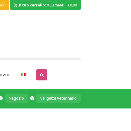
edi
Il tuo carrello:
0 Elementi
-
€0,00
OZIO
Negozio
valigetta veterinario