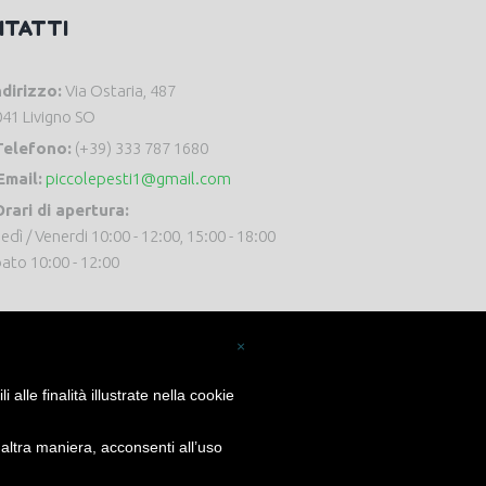
NTATTI
ndirizzo:
Via Ostaria, 487
41 Livigno SO
Telefono:
(+39) 333 787 1680
Email:
piccolepesti1@gmail.com
rari di apertura:
edì / Venerdi 10:00 - 12:00, 15:00 - 18:00
ato 10:00 - 12:00
×
alle finalità illustrate nella cookie
ltra maniera, acconsenti all’uso