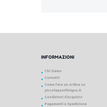
INFORMAZIONI
Chi Siamo
Contatti
Come fare un ordine su
piccolepestilivigno.it
Condizioni d’acquisto
Pagamenti e Spedizione