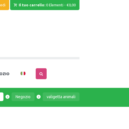
edi
Il tuo carrello:
0 Elementi
-
€0,00
OZIO
Negozio
valigetta animali