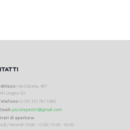
NTATTI
ndirizzo:
Via Ostaria, 487
41 Livigno SO
Telefono:
(+39) 333 787 1680
Email:
piccolepesti1@gmail.com
rari di apertura:
edì / Venerdi 10:00 - 12:00, 15:00 - 18:00