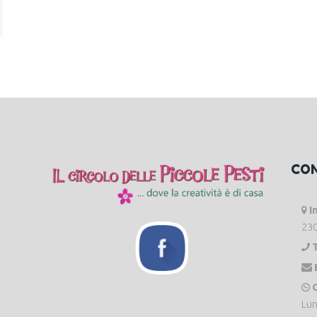
CO
I
230
O
Lun