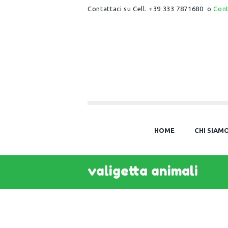
Contattaci su Cell. +39 333 7871680 o
Con
HOME
CHI SIAM
valigetta animali