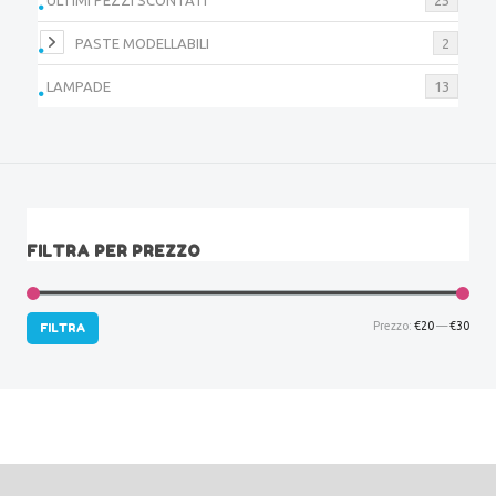
PASTE MODELLABILI
2
LAMPADE
13
FILTRA PER PREZZO
Prez
Prez
Prezzo:
€20
—
€30
FILTRA
Min
Max