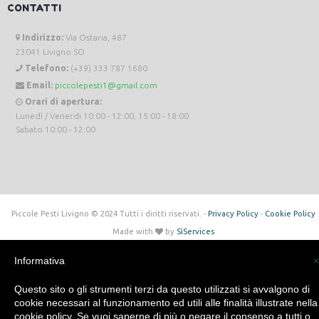
CONTATTI
Indirizzo:
Via Ostaria, 487
23041 Livigno SO
Telefono:
(+39) 333 787 1680
Email:
piccolepesti1@gmail.com
Orari di apertura:
Lunedì / Venerdi 10:00 - 12:00, 15:00 - 18:00
Sabato 10:00 - 12:00
Piccole Pesti Livigno © 2024 Tutti i diritti riservati. -
Privacy Policy
-
Cookie Policy
Made with
by
SìServices
Informativa
×
Questo sito o gli strumenti terzi da questo utilizzati si avvalgono di
cookie necessari al funzionamento ed utili alle finalità illustrate nella
cookie policy. Se vuoi saperne di più o negare il consenso a tutti o