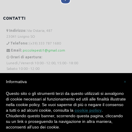
CONTATTI
Indirizzo:
Via Ostaria, 487
23041 Livigno SO
Telefono:
(+39) 333 787 1680
Email:
piccolepesti1@gmail.com
Orari di apertura:
Lunedì / Venerdi 10:00 - 12:00, 15:00 - 18:00
Sabato 10:00 - 12:00
Informativa
×
Questo sito o gli strumenti terzi da questo utilizzati si avvalgono
di cookie necessari al funzionamento ed utili alle finalità illustrate
Piccole Pesti Livigno © 2024 Tutti i diritti riservati. -
Privacy Policy
-
Cookie Policy
nella cookie policy. Se vuoi saperne di più o negare il consenso
a tutti o ad alcuni cookie, consulta la
cookie policy
.
Made with
by
SìServices
Chiudendo questo banner, scorrendo questa pagina, cliccando
su un link o proseguendo la navigazione in altra maniera,
acconsenti all’uso dei cookie.