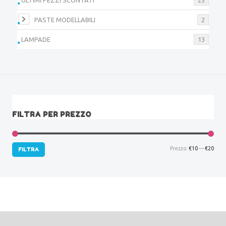
PASTE MODELLABILI
2
LAMPADE
13
FILTRA PER PREZZO
Prez
Prez
Prezzo:
€10
—
€20
FILTRA
Min
Max