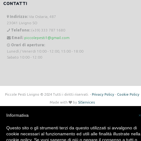
CONTATTI
Indirizzo:
Via Ostaria, 487
23041 Livigno SO
Telefono:
(+39) 333 787 1680
Email:
piccolepesti1@gmail.com
Orari di apertura:
Lunedì / Venerdi 10:00 - 12:00, 15:00 - 18:00
Sabato 10:00 - 12:00
Piccole Pesti Livigno © 2024 Tutti i diritti riservati. -
Privacy Policy
-
Cookie Policy
Made with
by
SìServices
Informativa
×
Questo sito o gli strumenti terzi da questo utilizzati si avvalgono di
cookie necessari al funzionamento ed utili alle finalità illustrate nella
cookie policy. Se vuoi saperne di più o negare il consenso a tutti o