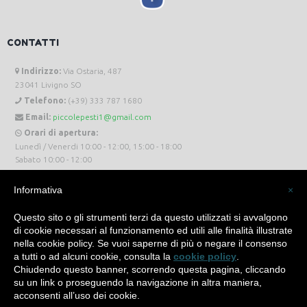
CONTATTI
Indirizzo:
Via Ostaria, 487
23041 Livigno SO
Telefono:
(+39) 333 787 1680
Email:
piccolepesti1@gmail.com
Orari di apertura:
Lunedì / Venerdi 10:00 - 12:00, 15:00 - 18:00
Sabato 10:00 - 12:00
Informativa
×
Questo sito o gli strumenti terzi da questo utilizzati si avvalgono
di cookie necessari al funzionamento ed utili alle finalità illustrate
Piccole Pesti Livigno © 2024 Tutti i diritti riservati. -
Privacy Policy
-
Cookie Policy
nella cookie policy. Se vuoi saperne di più o negare il consenso
a tutti o ad alcuni cookie, consulta la
cookie policy
.
Made with
by
SìServices
Chiudendo questo banner, scorrendo questa pagina, cliccando
su un link o proseguendo la navigazione in altra maniera,
acconsenti all’uso dei cookie.