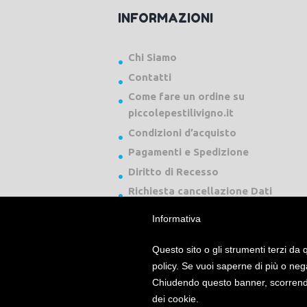
INFORMAZIONI
Chi Siamo
Contatti
Come fare un ordine su
piccolepestilivigno.it
Condizioni d’acquisto
Pagamenti e Spedizione
Diritto di Recesso
Richiesta cancellazione Dati
Informativa
Questo sito o gli strumenti terzi da q
policy. Se vuoi saperne di più o neg
Chiudendo questo banner, scorrendo
Piccole Pesti Livigno © 2024 Tutti i diritti ri
dei cookie.