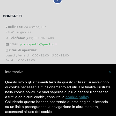
CONTATTI
Indirizzo:
Via Ostaria, 487
23041 Livigno SO
Telefono:
(+39) 333 787 1680
Email:
piccolepesti1@gmail.com
Orari di apertura:
Lunedì / Venerdi 10:00 - 12:00, 15:00 - 18:00
Sabato 10:00 - 12:00
Informativa
×
Questo sito o gli strumenti terzi da questo utilizzati si avvalgono
di cookie necessari al funzionamento ed utili alle finalità illustrate
Piccole Pesti Livigno © 2024 Tutti i diritti riservati. -
Privacy Policy
-
Cookie Policy
nella cookie policy. Se vuoi saperne di più o negare il consenso
a tutti o ad alcuni cookie, consulta la
cookie policy
.
Made with
by
SìServices
Chiudendo questo banner, scorrendo questa pagina, cliccando
su un link o proseguendo la navigazione in altra maniera,
acconsenti all’uso dei cookie.