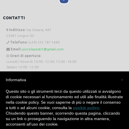
CONTATTI
Indirizzo:
Via Ostaria, 487
23041 Livigno SO
Telefono:
(+39) 333 787 1680
Email:
piccolepesti1@gmail.com
Orari di apertura:
Lunedì / Venerdi 10:00 - 12:00, 15:00 - 18:00
Sabato 10:00 - 12:00
Informativa
×
Questo sito o gli strumenti terzi da questo utilizzati si avvalgono
di cookie necessari al funzionamento ed utili alle finalità illustrate
Piccole Pesti Livigno © 2024 Tutti i diritti riservati. -
Privacy Policy
-
Cookie Policy
nella cookie policy. Se vuoi saperne di più o negare il consenso
a tutti o ad alcuni cookie, consulta la
cookie policy
.
Made with
by
SìServices
Chiudendo questo banner, scorrendo questa pagina, cliccando
su un link o proseguendo la navigazione in altra maniera,
acconsenti all’uso dei cookie.