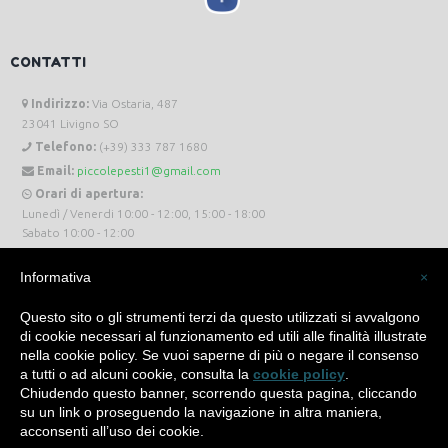
CONTATTI
Indirizzo:
Via Ostaria, 487
23041 Livigno SO
Telefono:
(+39) 333 787 1680
Email:
piccolepesti1@gmail.com
Orari di apertura:
Lunedì / Venerdi 10:00 - 12:00, 15:00 - 18:00
Sabato 10:00 - 12:00
Informativa
×
Questo sito o gli strumenti terzi da questo utilizzati si avvalgono
di cookie necessari al funzionamento ed utili alle finalità illustrate
Piccole Pesti Livigno © 2024 Tutti i diritti riservati. -
Privacy Policy
-
Cookie Policy
nella cookie policy. Se vuoi saperne di più o negare il consenso
a tutti o ad alcuni cookie, consulta la
cookie policy
.
Made with
by
SìServices
Chiudendo questo banner, scorrendo questa pagina, cliccando
su un link o proseguendo la navigazione in altra maniera,
acconsenti all’uso dei cookie.