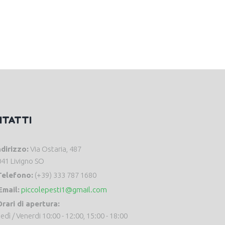
NTATTI
ndirizzo:
Via Ostaria, 487
41 Livigno SO
Telefono:
(+39) 333 787 1680
Email:
piccolepesti1@gmail.com
rari di apertura:
edì / Venerdi 10:00 - 12:00, 15:00 - 18:00