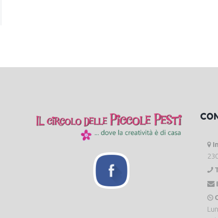
CO
I
230
O
Lun