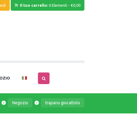
edi
Il tuo carrello:
0 Elementi
-
€0,00
OZIO
Negozio
trapano giocattolo