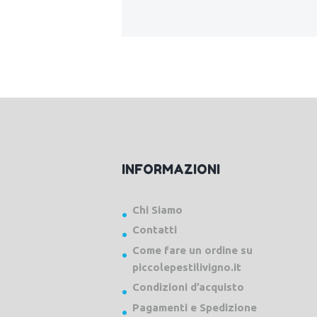
INFORMAZIONI
Chi Siamo
Contatti
Come fare un ordine su
piccolepestilivigno.it
Condizioni d’acquisto
Pagamenti e Spedizione