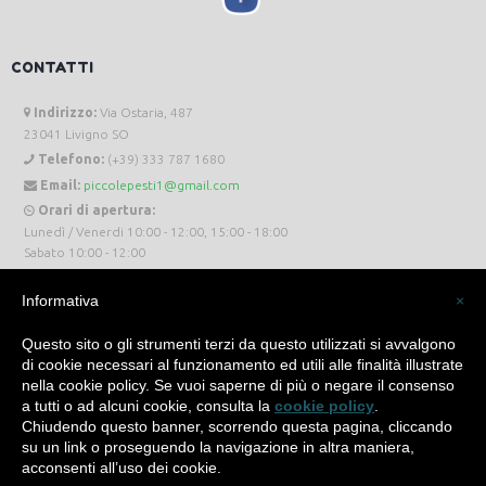
CONTATTI
Indirizzo:
Via Ostaria, 487
23041 Livigno SO
Telefono:
(+39) 333 787 1680
Email:
piccolepesti1@gmail.com
Orari di apertura:
Lunedì / Venerdi 10:00 - 12:00, 15:00 - 18:00
Sabato 10:00 - 12:00
Informativa
×
Questo sito o gli strumenti terzi da questo utilizzati si avvalgono
di cookie necessari al funzionamento ed utili alle finalità illustrate
Piccole Pesti Livigno © 2024 Tutti i diritti riservati. -
Privacy Policy
-
Cookie Policy
nella cookie policy. Se vuoi saperne di più o negare il consenso
a tutti o ad alcuni cookie, consulta la
cookie policy
.
Made with
by
SìServices
Chiudendo questo banner, scorrendo questa pagina, cliccando
su un link o proseguendo la navigazione in altra maniera,
acconsenti all’uso dei cookie.