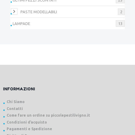
PASTE MODELLABILI
2
LAMPADE
13
INFORMAZIONI
Chi Siamo
Contatti
Come fare un ordine su piccolepestilivigno.it
Condizioni d’acquisto
Pagamenti e Spedizione