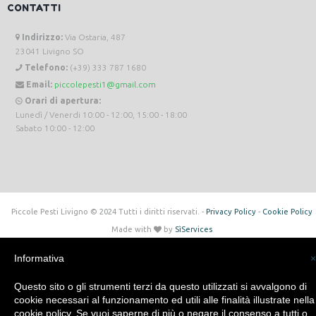
CONTATTI
Indirizzo:
Via Ostaria, 487
23041 Livigno SO
Telefono:
(+39) 333 787 1680
Email:
piccolepesti1@gmail.com
Orari di apertura:
Lunedì / Venerdi 10:00 - 12:00, 15:00 - 18:00
Sabato 10:00 - 12:00
Piccole Pesti Livigno © 2024 Tutti i diritti riservati. -
Privacy Policy
-
Cookie Policy
Made with
by
SìServices
Informativa
×
Questo sito o gli strumenti terzi da questo utilizzati si avvalgono di
cookie necessari al funzionamento ed utili alle finalità illustrate nella
cookie policy. Se vuoi saperne di più o negare il consenso a tutti o