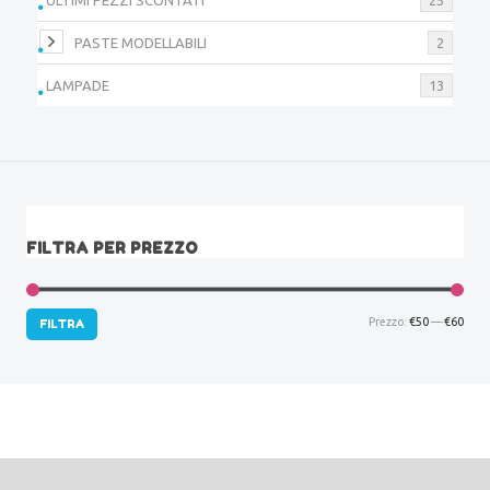
PASTE MODELLABILI
2
LAMPADE
13
FILTRA PER PREZZO
Prez
Prez
Prezzo:
€50
—
€60
FILTRA
Min
Max