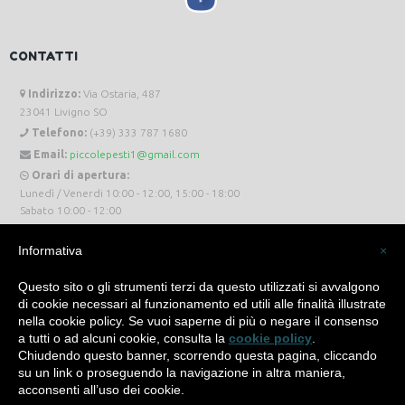
CONTATTI
Indirizzo:
Via Ostaria, 487
23041 Livigno SO
Telefono:
(+39) 333 787 1680
Email:
piccolepesti1@gmail.com
Orari di apertura:
Lunedì / Venerdi 10:00 - 12:00, 15:00 - 18:00
Sabato 10:00 - 12:00
Informativa
×
Questo sito o gli strumenti terzi da questo utilizzati si avvalgono
di cookie necessari al funzionamento ed utili alle finalità illustrate
Piccole Pesti Livigno © 2024 Tutti i diritti riservati. -
Privacy Policy
-
Cookie Policy
nella cookie policy. Se vuoi saperne di più o negare il consenso
a tutti o ad alcuni cookie, consulta la
cookie policy
.
Made with
by
SìServices
Chiudendo questo banner, scorrendo questa pagina, cliccando
su un link o proseguendo la navigazione in altra maniera,
acconsenti all’uso dei cookie.