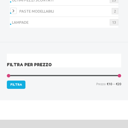
PASTE MODELLABILI
2
LAMPADE
13
FILTRA PER PREZZO
Prez
Prez
Prezzo:
€10
—
€20
FILTRA
Min
Max