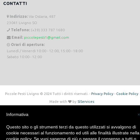
CONTATTI
Indirizzo:
Via Ostaria, 487
23041 Livigno SO
Telefono:
(+39) 333 787 1680
Email:
piccolepesti1@gmail.com
Orari di apertura:
Lunedì / Venerdi 10:00 - 12:00, 15:00 - 18:00
Sabato 10:00 - 12:00
Piccole Pesti Livigno © 2024 Tutti i diritti riservati. -
Privacy Policy
-
Cookie Policy
Made with
by
SìServices
Informativa
×
Questo sito o gli strumenti terzi da questo utilizzati si avvalgono di
cookie necessari al funzionamento ed utili alle finalità illustrate nella
cookie policy. Se vuoi saperne di più o negare il consenso a tutti o