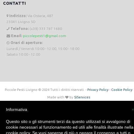
CONTATTI
Indirizzo:
Via Ostaria, 487
23041 Livigno SO
Telefono:
(+39) 333 787 1680
Email:
piccolepesti1@gmail.com
Orari di apertura:
Lunedì / Venerdi 10:00 - 12:00, 15:00 - 18:00
Sabato 10:00 - 12:00
Piccole Pesti Livigno © 2024 Tutti i diritti riservati. -
Privacy Policy
-
Cookie Policy
Made with
by
SìServices
Informativa
×
Questo sito o gli strumenti terzi da questo utilizzati si avvalgono di
cookie necessari al funzionamento ed utili alle finalità illustrate nella
cookie policy. Se vuoi saperne di più o negare il consenso a tutti o