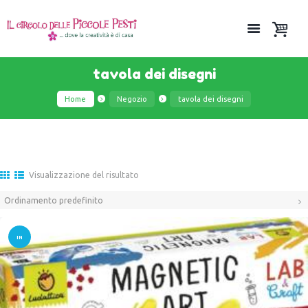
tavola dei disegni
Home
Negozio
tavola dei disegni
Visualizzazione del risultato
IN
OFFER
TA!