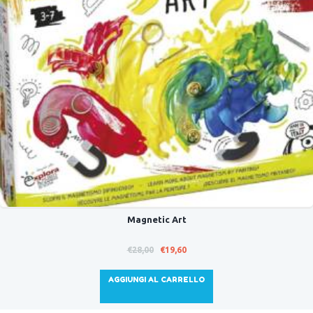
Magnetic Art
Il
Il
€
28,00
€
19,60
prezzo
prezzo
originale
attuale
AGGIUNGI AL CARRELLO
era:
è:
€28,00.
€19,60.