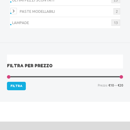
PASTE MODELLABILI
2
LAMPADE
13
FILTRA PER PREZZO
Prez
Prez
Prezzo:
€10
—
€20
FILTRA
Min
Max