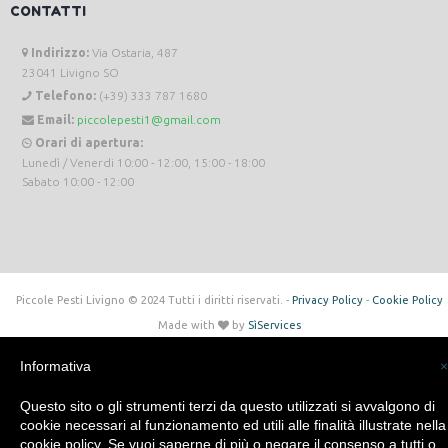
CONTATTI
Indirizzo:
Via Ostaria, 487
23041 Livigno SO
Telefono:
(+39) 333 787 1680
Email:
piccolepesti1@gmail.com
Orari di apertura:
Lunedì / Venerdi 10:00 - 12:00, 15:00 - 18:00
Sabato 10:00 - 12:00
Piccole Pesti Livigno © 2024 Tutti i diritti riservati. -
Privacy Policy
-
Cookie Policy
Made with
by
SìServices
Informativa
×
Questo sito o gli strumenti terzi da questo utilizzati si avvalgono di
cookie necessari al funzionamento ed utili alle finalità illustrate nella
cookie policy. Se vuoi saperne di più o negare il consenso a tutti o