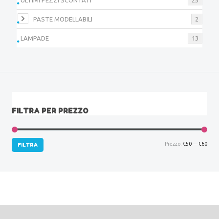
PASTE MODELLABILI
2
LAMPADE
13
FILTRA PER PREZZO
Prez
Prez
Prezzo:
€50
—
€60
FILTRA
Min
Max