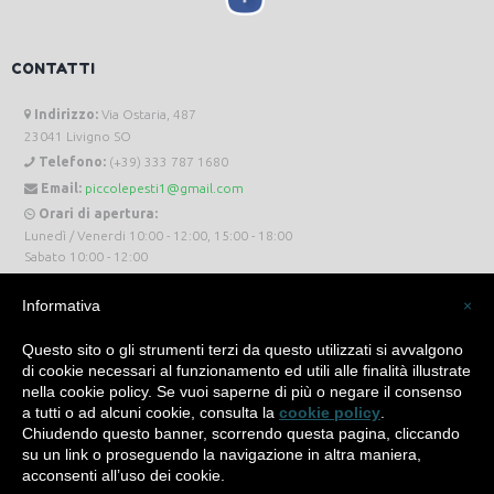
CONTATTI
Indirizzo:
Via Ostaria, 487
23041 Livigno SO
Telefono:
(+39) 333 787 1680
Email:
piccolepesti1@gmail.com
Orari di apertura:
Lunedì / Venerdi 10:00 - 12:00, 15:00 - 18:00
Sabato 10:00 - 12:00
Informativa
×
Questo sito o gli strumenti terzi da questo utilizzati si avvalgono
di cookie necessari al funzionamento ed utili alle finalità illustrate
Piccole Pesti Livigno © 2024 Tutti i diritti riservati. -
Privacy Policy
-
Cookie Policy
nella cookie policy. Se vuoi saperne di più o negare il consenso
a tutti o ad alcuni cookie, consulta la
cookie policy
.
Made with
by
SìServices
Chiudendo questo banner, scorrendo questa pagina, cliccando
su un link o proseguendo la navigazione in altra maniera,
acconsenti all’uso dei cookie.