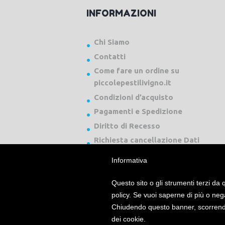
INFORMAZIONI
Chi Siamo
Contatti
Come fare un ordine su
piccolepestilivigno.it
Condizioni d’acquisto
Pagamenti e Spedizione
Diritto di Recesso
Richiesta cancellazione Dati
Informativa
Questo sito o gli strumenti terzi da q
policy. Se vuoi saperne di più o neg
Chiudendo questo banner, scorrendo
Piccole Pesti Livigno © 2024 Tutti i diritti ri
dei cookie.