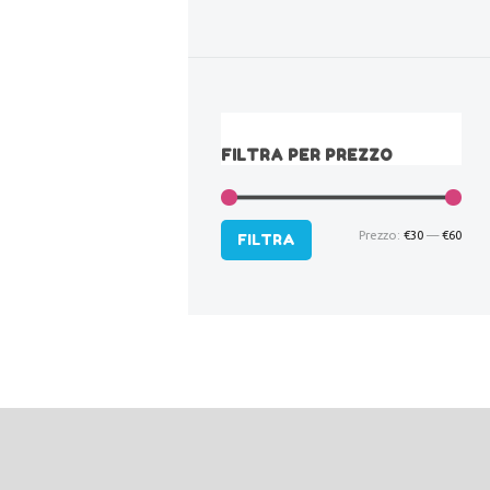
FILTRA PER PREZZO
Prezzo:
€30
—
€60
Pre
Pre
FILTRA
Min
Max