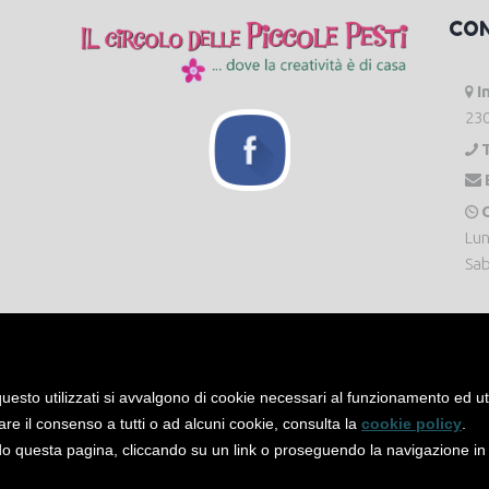
CO
I
230
O
Lun
Sab
uesto utilizzati si avvalgono di cookie necessari al funzionamento ed utili 
are il consenso a tutti o ad alcuni cookie, consulta la
cookie policy
.
 questa pagina, cliccando su un link o proseguendo la navigazione in a
servati. -
Privacy Policy
-
Cookie Policy