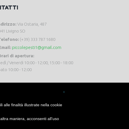
NTATTI
ndirizzo:
Via Ostaria, 487
41 Livigno SO
Telefono:
(+39) 333 787 1680
Email:
piccolepesti1@gmail.com
rari di apertura:
edì / Venerdi 10:00 - 12:00, 15:00 - 18:00
ato 10:00 - 12:00
×
alle finalità illustrate nella cookie
ltra maniera, acconsenti all’uso