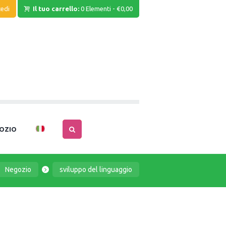
edi
Il tuo carrello:
0 Elementi
-
€0,00
OZIO
Negozio
sviluppo del linguaggio