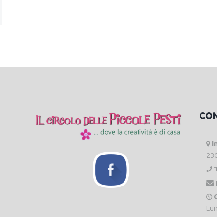
CO
I
230
O
Lun