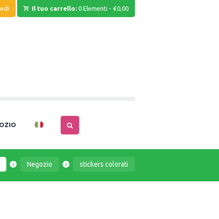
edi
Il tuo carrello:
0 Elementi
-
€0,00
OZIO
Negozio
stickers colorati