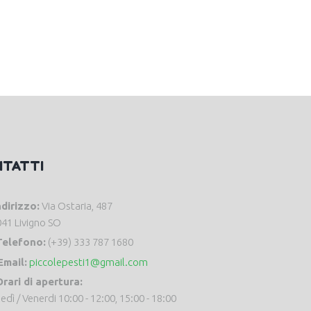
NTATTI
ndirizzo:
Via Ostaria, 487
41 Livigno SO
Telefono:
(+39) 333 787 1680
Email:
piccolepesti1@gmail.com
rari di apertura:
edì / Venerdi 10:00 - 12:00, 15:00 - 18:00