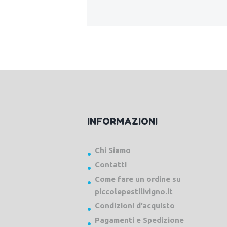
INFORMAZIONI
Chi Siamo
Contatti
Come fare un ordine su
piccolepestilivigno.it
Condizioni d’acquisto
Pagamenti e Spedizione