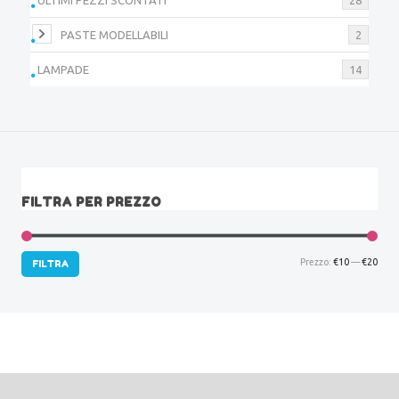
PASTE MODELLABILI
2
LAMPADE
14
FILTRA PER PREZZO
Prez
Prez
Prezzo:
€10
—
€20
FILTRA
Min
Max