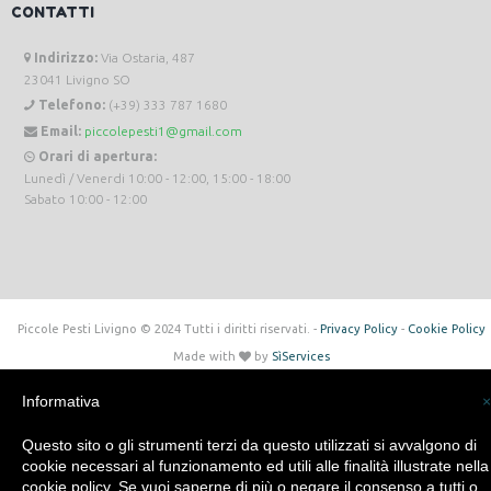
CONTATTI
Indirizzo:
Via Ostaria, 487
23041 Livigno SO
Telefono:
(+39) 333 787 1680
Email:
piccolepesti1@gmail.com
Orari di apertura:
Lunedì / Venerdi 10:00 - 12:00, 15:00 - 18:00
Sabato 10:00 - 12:00
Piccole Pesti Livigno © 2024 Tutti i diritti riservati. -
Privacy Policy
-
Cookie Policy
Made with
by
SìServices
Informativa
×
Questo sito o gli strumenti terzi da questo utilizzati si avvalgono di
cookie necessari al funzionamento ed utili alle finalità illustrate nella
cookie policy. Se vuoi saperne di più o negare il consenso a tutti o