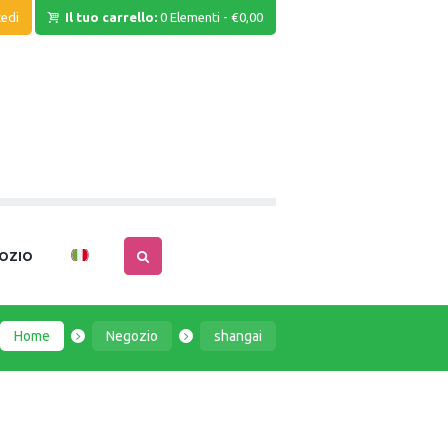
edi
Il tuo carrello:
0 Elementi
-
€0,00
OZIO
Home
Negozio
shangai