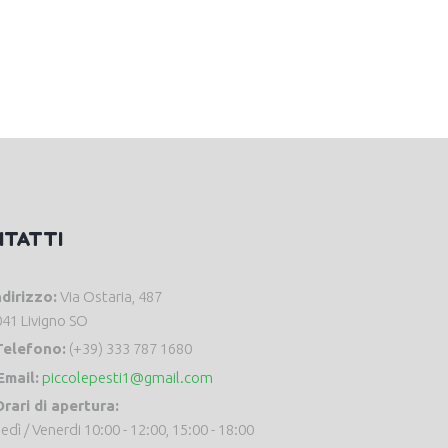
NTATTI
ndirizzo:
Via Ostaria, 487
41 Livigno SO
Telefono:
(+39) 333 787 1680
Email:
piccolepesti1@gmail.com
rari di apertura:
edì / Venerdi 10:00 - 12:00, 15:00 - 18:00