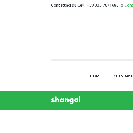
Contattaci su Cell. +39 333 7871680 o
Con
HOME
CHI SIAM
shangai