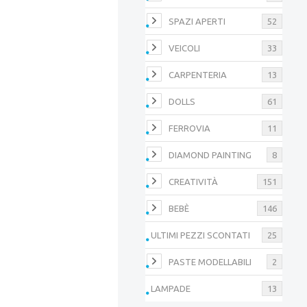
SPAZI APERTI
52
VEICOLI
33
CARPENTERIA
13
DOLLS
61
FERROVIA
11
DIAMOND PAINTING
8
CREATIVITÀ
151
BEBÈ
146
ULTIMI PEZZI SCONTATI
25
PASTE MODELLABILI
2
LAMPADE
13