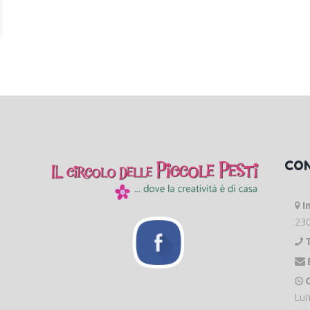
CO
I
230
O
Lun