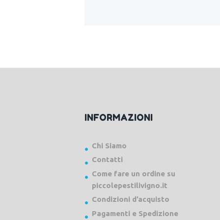
INFORMAZIONI
Chi Siamo
Contatti
Come fare un ordine su
piccolepestilivigno.it
Condizioni d’acquisto
Pagamenti e Spedizione