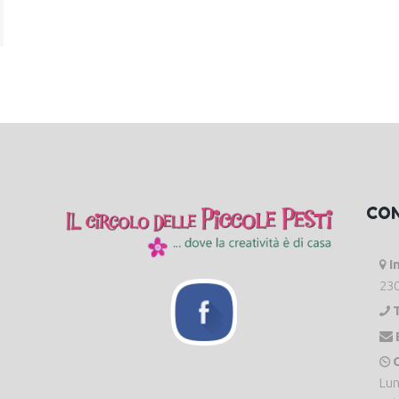
CO
I
230
O
Lun