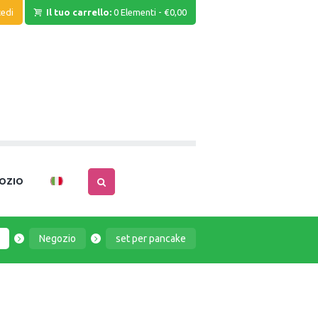
edi
Il tuo carrello:
0 Elementi
-
€0,00
OZIO
Negozio
set per pancake