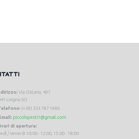
NTATTI
ndirizzo:
Via Ostaria, 487
41 Livigno SO
Telefono:
(+39) 333 787 1680
Email:
piccolepesti1@gmail.com
rari di apertura:
edì / Venerdi 10:00 - 12:00, 15:00 - 18:00