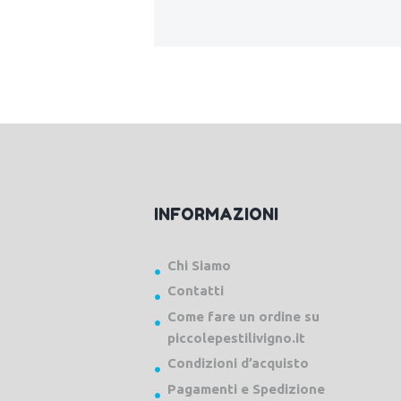
INFORMAZIONI
Chi Siamo
Contatti
Come fare un ordine su
piccolepestilivigno.it
Condizioni d’acquisto
Pagamenti e Spedizione