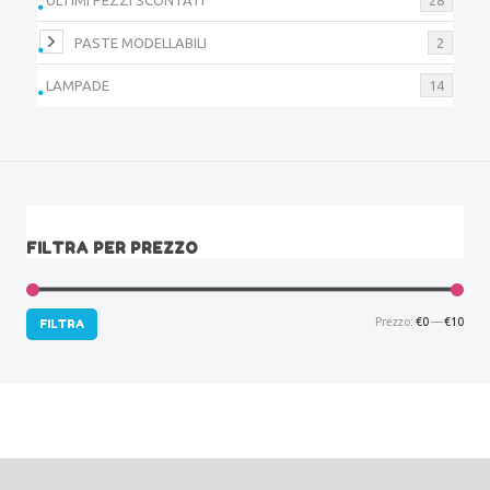
PASTE MODELLABILI
2
LAMPADE
14
FILTRA PER PREZZO
Prez
Prez
Prezzo:
€0
—
€10
FILTRA
Min
Max