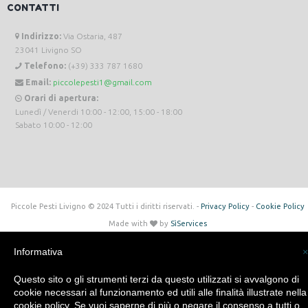
CONTATTI
Indirizzo:
Via Ostaria, 487
23041 Livigno SO
Telefono:
(+39) 333 787 1680
Email:
piccolepesti1@gmail.com
Orari di apertura:
Lunedì / Venerdi 10:00 - 12:00, 15:00 - 18:00
Sabato 10:00 - 12:00
Piccole Pesti Livigno © 2024 Tutti i diritti riservati. -
Privacy Policy
-
Cookie Policy
Made with
by
SìServices
Informativa
×
Questo sito o gli strumenti terzi da questo utilizzati si avvalgono di
cookie necessari al funzionamento ed utili alle finalità illustrate nella
cookie policy. Se vuoi saperne di più o negare il consenso a tutti o