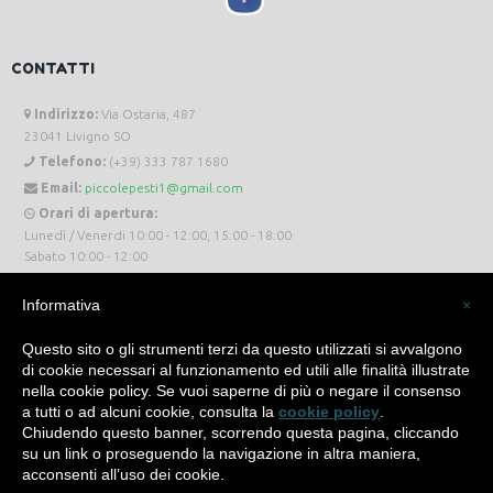
CONTATTI
Indirizzo:
Via Ostaria, 487
23041 Livigno SO
Telefono:
(+39) 333 787 1680
Email:
piccolepesti1@gmail.com
Orari di apertura:
Lunedì / Venerdi 10:00 - 12:00, 15:00 - 18:00
Sabato 10:00 - 12:00
Informativa
×
Questo sito o gli strumenti terzi da questo utilizzati si avvalgono
di cookie necessari al funzionamento ed utili alle finalità illustrate
Piccole Pesti Livigno © 2024 Tutti i diritti riservati. -
Privacy Policy
-
Cookie Policy
nella cookie policy. Se vuoi saperne di più o negare il consenso
a tutti o ad alcuni cookie, consulta la
cookie policy
.
Made with
by
SìServices
Chiudendo questo banner, scorrendo questa pagina, cliccando
su un link o proseguendo la navigazione in altra maniera,
acconsenti all’uso dei cookie.