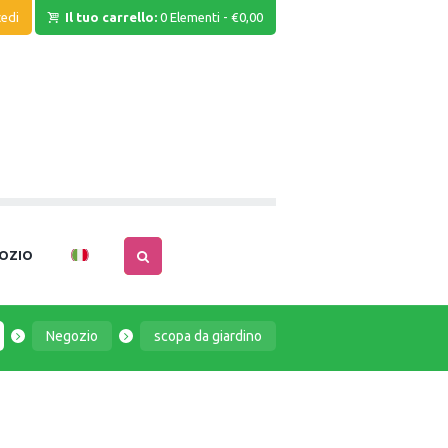
edi
Il tuo carrello:
0 Elementi
-
€0,00
OZIO
Negozio
scopa da giardino