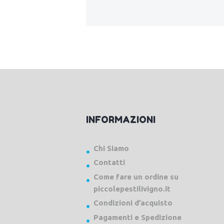
INFORMAZIONI
Chi Siamo
Contatti
Come fare un ordine su
piccolepestilivigno.it
Condizioni d’acquisto
Pagamenti e Spedizione