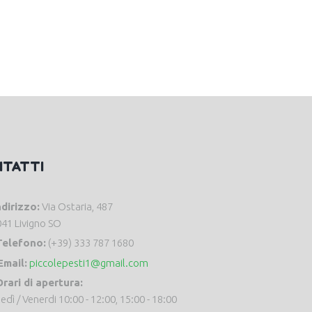
NTATTI
ndirizzo:
Via Ostaria, 487
41 Livigno SO
Telefono:
(+39) 333 787 1680
Email:
piccolepesti1@gmail.com
rari di apertura:
edì / Venerdi 10:00 - 12:00, 15:00 - 18:00