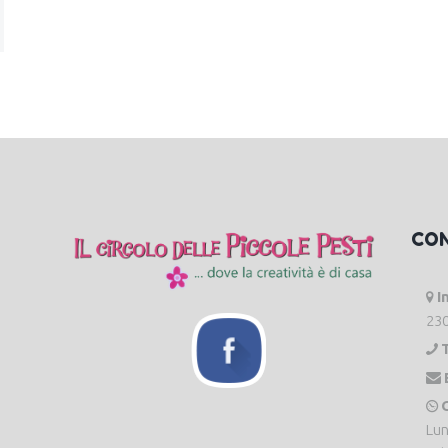
CO
I
230
O
Lun