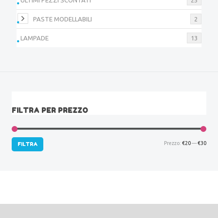
PASTE MODELLABILI
2
LAMPADE
13
FILTRA PER PREZZO
Prez
Prez
Prezzo:
€20
—
€30
FILTRA
Min
Max