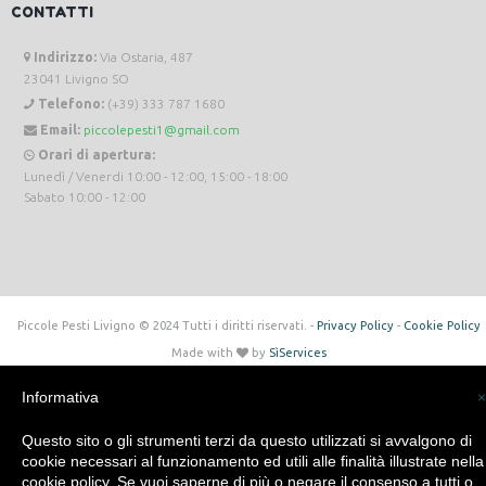
CONTATTI
Indirizzo:
Via Ostaria, 487
23041 Livigno SO
Telefono:
(+39) 333 787 1680
Email:
piccolepesti1@gmail.com
Orari di apertura:
Lunedì / Venerdi 10:00 - 12:00, 15:00 - 18:00
Sabato 10:00 - 12:00
Piccole Pesti Livigno © 2024 Tutti i diritti riservati. -
Privacy Policy
-
Cookie Policy
Made with
by
SìServices
Informativa
×
Questo sito o gli strumenti terzi da questo utilizzati si avvalgono di
cookie necessari al funzionamento ed utili alle finalità illustrate nella
cookie policy. Se vuoi saperne di più o negare il consenso a tutti o